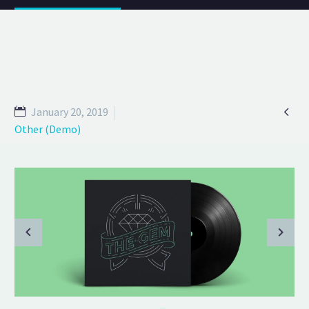

January 20, 2019
Other (Demo)